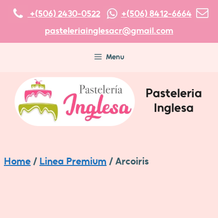
Skip
+(506) 2430-0522
+(506) 8412-6664
to
pasteleriainglesacr@gmail.com
content
Menu
Pasteleria
Inglesa
Home
/
Linea Premium
/ Arcoiris