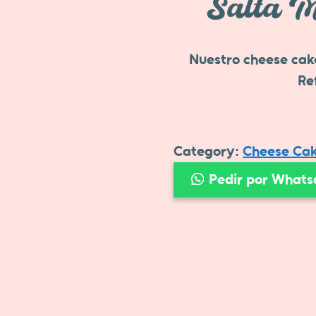
Salta M
Nuestro cheese cak
Re
Category:
Cheese Ca
Pedir por What