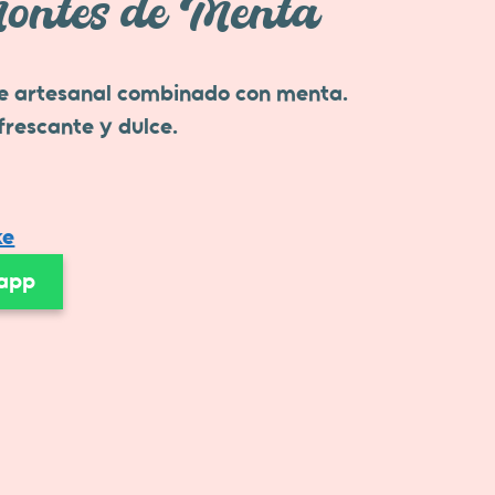
ontes de Menta
e artesanal combinado con menta.
frescante y dulce.
ke
sapp