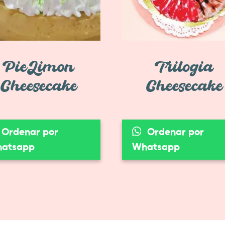
PieLimon
Trilogia
Cheesecake
Cheesecake
Ordenar por
Ordenar por
atsapp
Whatsapp