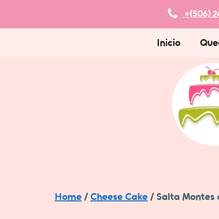
Skip
+(506) 2
to
content
Inicio
Que
Home
/
Cheese Cake
/ Salta Montes