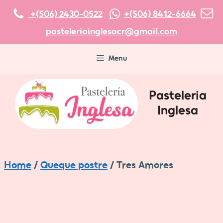
Skip
+(506) 2430-0522
+(506) 8412-6664
to
pasteleriainglesacr@gmail.com
content
Menu
Pasteleria
Inglesa
Home
/
Queque postre
/ Tres Amores